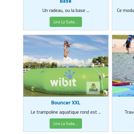
Base
Un radeau, ou la base ...
Ce modul
Lire La Suite…
Bouncer XXL
Le trampoline aquatique rond est ...
Trave
Lire La Suite…