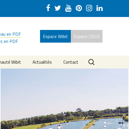
'eau en PDF
Espace Wibit
Espace CDLD
es en PDF
Rechercher :
auté Wibit
Actualités
Contact
 piscine et plan