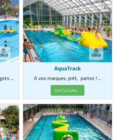
AquaTrack
ets ...
A vos marques, prêt, partez ! ...
Lire La Suite…