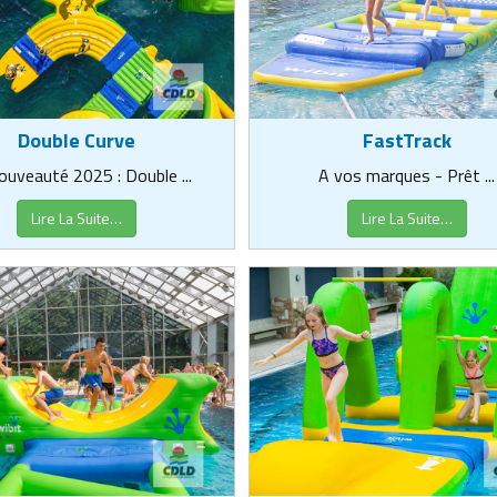
FastTrack
Double Curve
A vos marques - Prêt ...
uveauté 2025 : Double ...
Lire La Suite…
Lire La Suite…