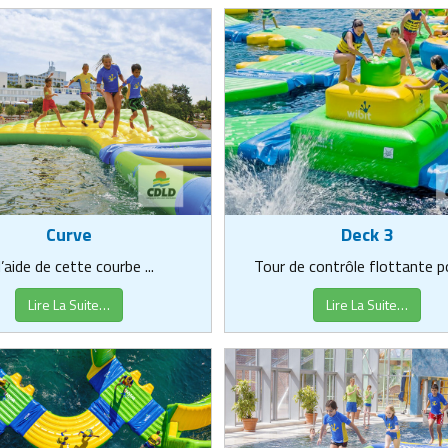
Curve
Deck 3
l’aide de cette courbe ...
Tour de contrôle flottante pou
Lire La Suite…
Lire La Suite…