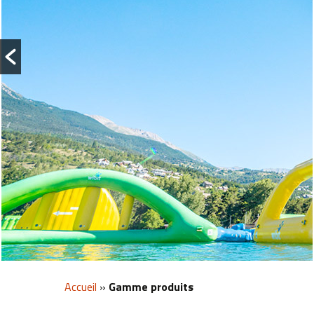
Wibit Peakz
Wibit Kids
Accueil
»
Gamme produits