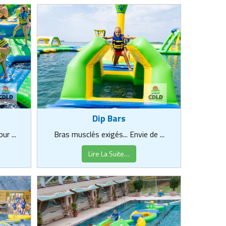
Dip Bars
r ...
Bras musclés exigés... Envie de ...
Lire La Suite…