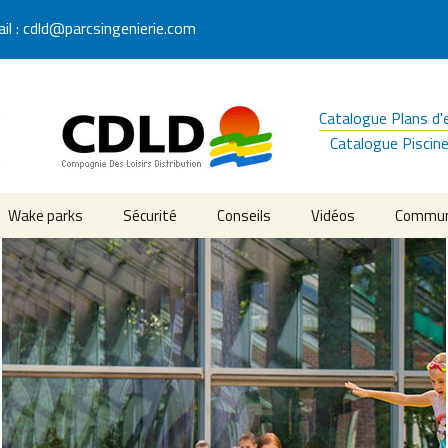
il : cdld@parcsingenierie.com
Catalogue Plans d
Catalogue Piscin
Wake parks
Sécurité
Conseils
Vidéos
Commun
lables aquatiques