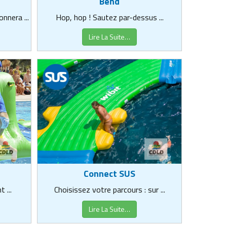
Bend
nnera ...
Hop, hop ! Sautez par-dessus ...
Lire La Suite…
Connect SUS
 ...
Choisissez votre parcours : sur ...
Lire La Suite…