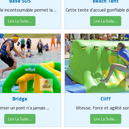
Beach Tent
Base SUS
Cette tente d'accueil gonflable do
e incontournable permet la ...
Lire La Suite…
Lire La Suite…
Bridge
Cliff
rser un pont n’a jamais ...
Vitesse, force et agilité sont
Lire La Suite…
Lire La Suite…