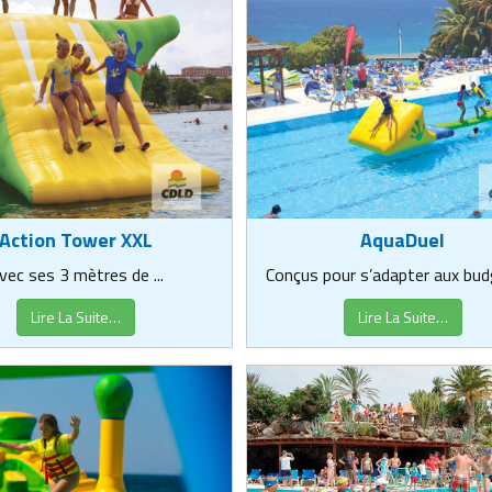
Action Tower XXL
AquaDuel
vec ses 3 mètres de ...
Conçus pour s’adapter aux budg
Lire La Suite…
Lire La Suite…