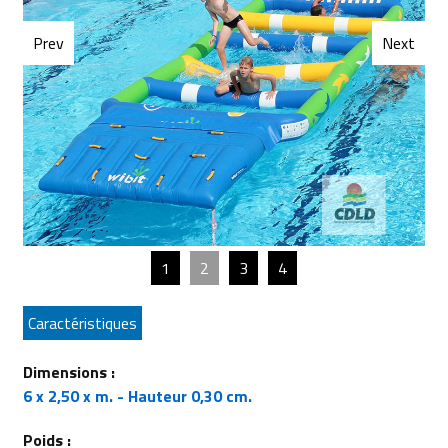
Prev
Next
1
2
3
4
Caractéristiques
Dimensions :
6 x 2,50 x m. - Hauteur 0,30 cm.
Poids :