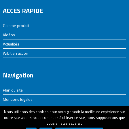
ACCES RAPIDE
Gamme produit
Vidéos
Actualités
Wibit en action
Navigation
Plan du site
Mentions légales
Politique de confidentialité
Nous utilisons des cookies pour vous garantir la meilleure expérience sur
notre site web. Si vous continuez à utiliser ce site, nous supposerons que
vous en êtes satisfait.
© CDLD • PARCS INGÉNIERIE