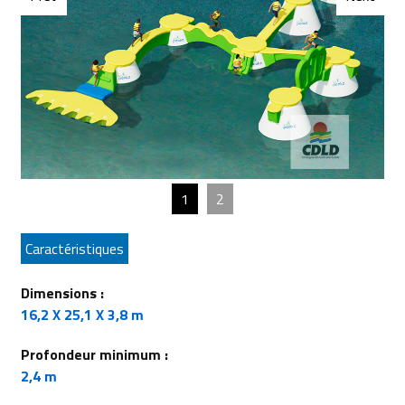
1
2
Caractéristiques
Dimensions :
16,2 X 25,1 X 3,8 m
Profondeur minimum :
2,4 m