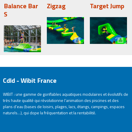
Balance Bar
Zigzag
Target Jump
S
Cdld - Wibit France
WIBIT : une gamme de gonflables aquatiques modulaires et évolutifs de
très haute qualité qui révolutionne l’animation des piscines et des
plans d’eau (bases de loisirs, plages, lacs, étangs, campings, espaces
naturels…), qui dope la fréquentation et la rentabilité.