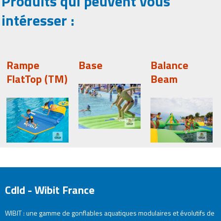
Produits qui peuvent vous
intéresser :
Rampe
Base
Balance
FlatTop (TM)
Beam
Cdld - Wibit France
WIBIT : une gamme de gonflables aquatiques modulaires et évolutifs de