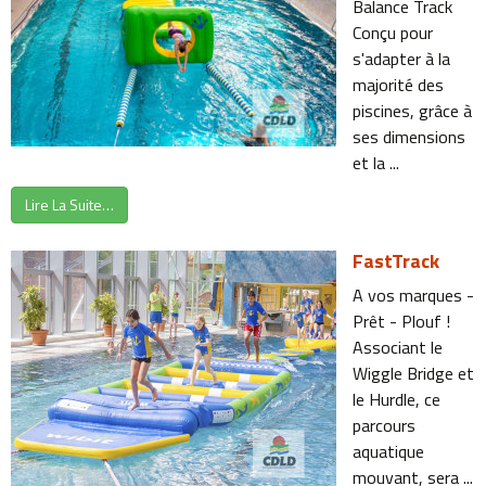
Balance Track
Conçu pour
s'adapter à la
majorité des
piscines, grâce à
ses dimensions
et la ...
Lire La Suite…
FastTrack
A vos marques -
Prêt - Plouf !
Associant le
Wiggle Bridge et
le Hurdle, ce
parcours
aquatique
mouvant, sera ...