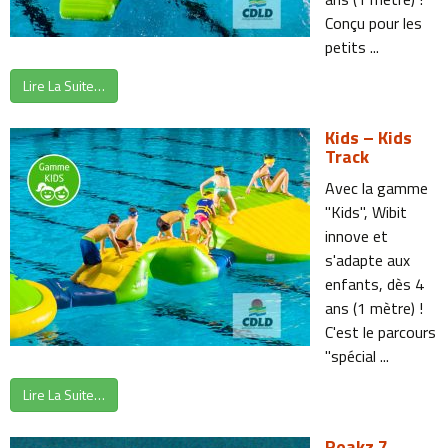
Conçu pour les
petits ...
Lire La Suite…
Kids – Kids
Track
Avec la gamme
"Kids", Wibit
innove et
s'adapte aux
enfants, dès 4
ans (1 mètre) !
C'est le parcours
"spécial ...
Lire La Suite…
Peakz 7