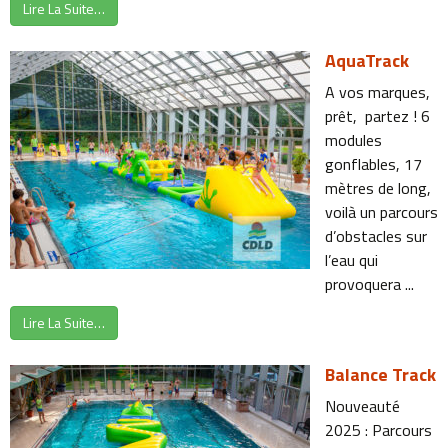
Lire La Suite…
AquaTrack
A vos marques,
prêt, partez ! 6
modules
gonflables, 17
mètres de long,
voilà un parcours
d’obstacles sur
l’eau qui
provoquera ...
Lire La Suite…
Balance Track
Nouveauté
2025 : Parcours