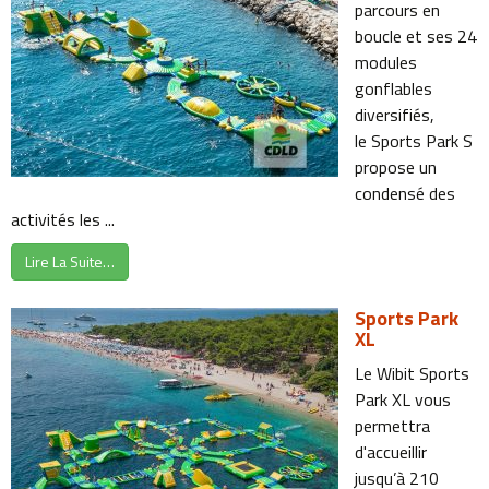
parcours en
boucle et ses 24
modules
gonflables
diversifiés,
le Sports Park S
propose un
condensé des
activités les ...
Lire La Suite…
Sports Park
XL
Le Wibit Sports
Park XL vous
permettra
d'accueillir
jusqu’à 210