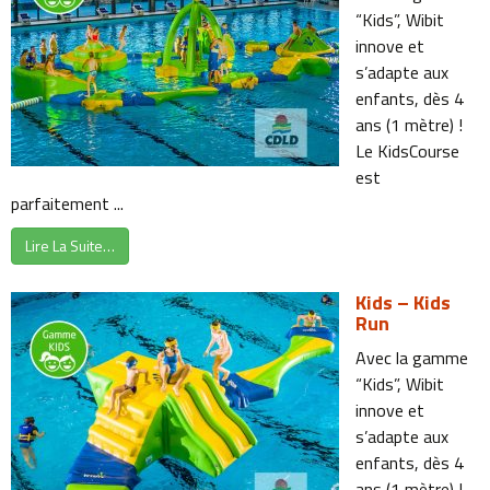
“Kids”, Wibit
innove et
s’adapte aux
enfants, dès 4
ans (1 mètre) !
Le KidsCourse
est
parfaitement ...
Lire La Suite…
Kids – Kids
Run
Avec la gamme
“Kids”, Wibit
innove et
s’adapte aux
enfants, dès 4
ans (1 mètre) !